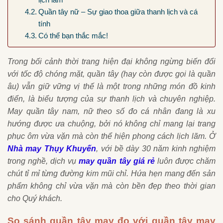
Quần tây nữ – Sự giao thoa giữa thanh lịch và cá
tính
Có thể bạn thắc mắc!
Trong bối cảnh thời trang hiện đại không ngừng biến đổi
với tốc độ chóng mặt, quần tây (hay còn được gọi là quần
âu) vẫn giữ vững vị thế là một trong những món đồ kinh
điển, là biểu tượng của sự thanh lịch và chuyên nghiệp.
May quần tây nam, nữ theo số đo cá nhân đang là xu
hướng được ưa chuộng, bởi nó không chỉ mang lại trang
phục ôm vừa vặn mà còn thể hiện phong cách lịch lãm. Ở
Nhà may Thụy Khuyến
, với bề dày 30 năm kinh nghiệm
trong nghề, dịch vụ
may quần tây giá rẻ
luôn được chăm
chút tỉ mỉ từng đường kim mũi chỉ. Hứa hẹn mang đến sản
phẩm không chỉ vừa vặn mà còn bền đẹp theo thời gian
cho Quý khách.
So sánh quần tây may đo với quần tây may