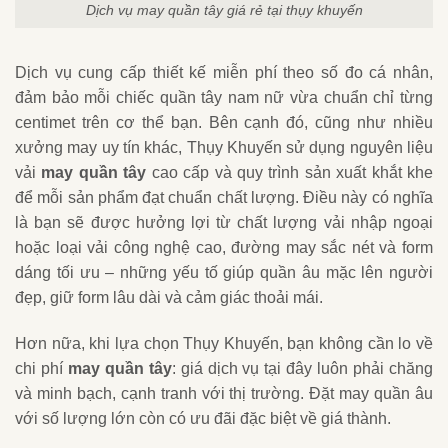
Dịch vụ may quần tây giá rẻ tại thụy khuyến
Dịch vụ cung cấp thiết kế miễn phí theo số đo cá nhân,
đảm bảo mỗi chiếc quần tây nam nữ vừa chuẩn chỉ từng
centimet trên cơ thể bạn. Bên cạnh đó, cũng như nhiều
xưởng may uy tín khác, Thụy Khuyến sử dụng nguyên liệu
vải
may quần tây
cao cấp và quy trình sản xuất khắt khe
để mỗi sản phẩm đạt chuẩn chất lượng. Điều này có nghĩa
là bạn sẽ được hưởng lợi từ chất lượng vải nhập ngoại
hoặc loại vải công nghệ cao, đường may sắc nét và form
dáng tối ưu – những yếu tố giúp quần âu mặc lên người
đẹp, giữ form lâu dài và cảm giác thoải mái.
Hơn nữa, khi lựa chọn Thụy Khuyến, bạn không cần lo về
chi phí
may quần tây
: giá dịch vụ tại đây luôn phải chăng
và minh bạch, cạnh tranh với thị trường. Đặt may quần âu
với số lượng lớn còn có ưu đãi đặc biệt về giá thành.