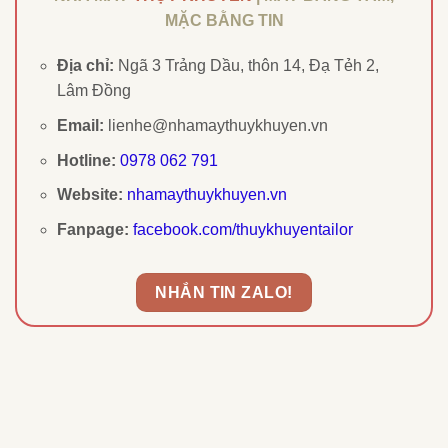
MẶC BẰNG TIN
Địa chỉ:
Ngã 3 Trảng Dầu, thôn 14, Đạ Tẻh 2,
Lâm Đồng
Email:
lienhe@nhamaythuykhuyen.vn
Hotline:
0978 062 791
Website:
nhamaythuykhuyen.vn
Fanpage:
facebook.com/thuykhuyentailor
NHẮN TIN ZALO!