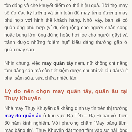
tôn dáng và che khuyết điểm cơ thể hiệu quả. Bởi thợ may
sẽ đo đạc kỹ lưỡng và tính toán để may từng đường may
phù hợp với hình thể khách hàng. Nhờ vậy, bạn sẽ có
quần ống phù hợp (ví dụ ống rộng cho người chân cong
hoặc bụng lớn, ống đứng hoặc hơi loe cho người gầy) và
tránh được những “điểm hụt” kiểu dáng thường gặp ở
quần may sẵn.
Nhìn chung, việc
may quần tây
nam, nữ không chỉ nâng
tầm đẳng cấp mà còn tiết kiệm được chi phí về lâu dài vì ít
phải sắm sửa, sửa chữa nhiều lần.
Lý do nên chọn may quần tây, quần âu tại
Thụy Khuyến
Nhà may Thụy Khuyến đã khẳng định uy tín trên thị trường
may đo quần áo
ở khu vực Đạ Tẻh – Đạ Huoai với hơn
30 năm kinh nghiệm. Với phương châm “May bằng tâm,
mặc bằng tin”, Thụy Khuyến đặt trọng tâm vào sự hài lòng