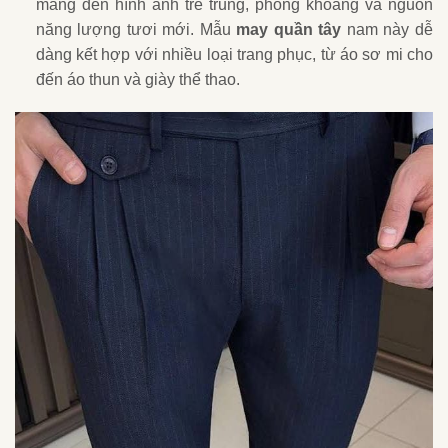
mang đến hình ảnh trẻ trung, phóng khoáng và nguồn
năng lượng tươi mới. Mẫu
may quần tây
nam này dễ
dàng kết hợp với nhiều loại trang phục, từ áo sơ mi cho
đến áo thun và giày thể thao.