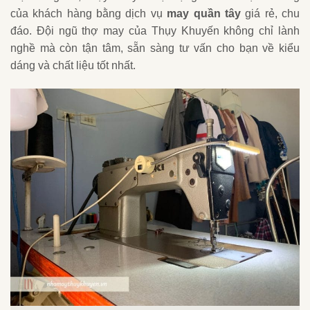
của khách hàng bằng dịch vụ
may quần tây
giá rẻ, chu
đáo. Đội ngũ thợ may của Thụy Khuyến không chỉ lành
nghề mà còn tận tâm, sẵn sàng tư vấn cho bạn về kiểu
dáng và chất liệu tốt nhất.